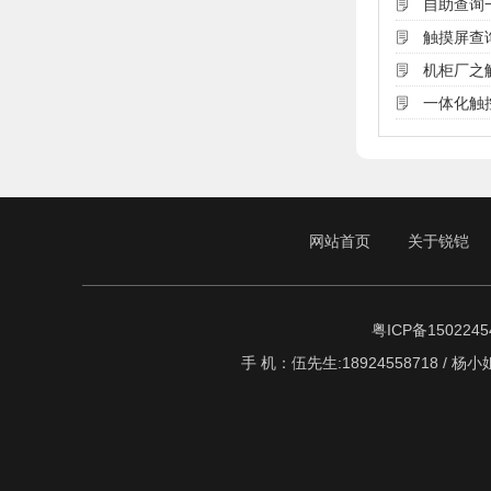
自助查询
触摸屏查
机柜厂之
一体化触
网站首页
关于锐铠
粤ICP备1502245
手 机：伍先生:18924558718 / 杨小姐