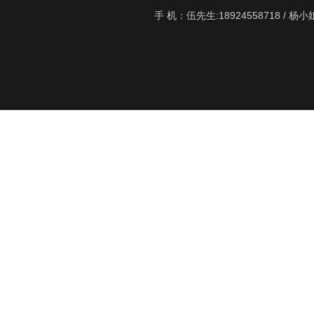
手 机：伍先生:18924558718 / 杨小姐