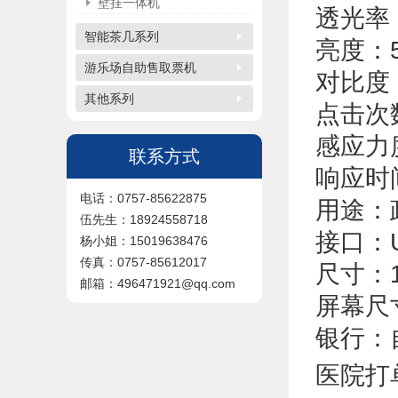
壁挂一体机
透光率
智能茶几系列
亮度：5
游乐场自助售取票机
对比度：
其他系列
点击次
感应力度
联系方式
响应时
电话：0757-85622875
用途：
伍先生：18924558718
接口：
杨小姐：15019638476
传真：0757-85612017
尺寸：1
邮箱：496471921@qq.com
屏幕尺寸
银行：
医院打