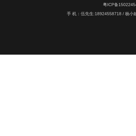
粤ICP备1502245
手 机：伍先生:18924558718 / 杨小姐