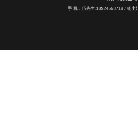
手 机：伍先生:18924558718 / 杨小姐