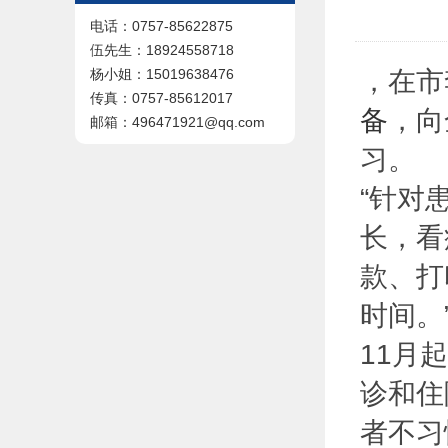
电话：0757-85622875
伍先生：18924558718
，在市
杨小姐：15019638476
传真：0757-85612017
备
，向
邮箱：496471921@qq.com
习。
“针对
长，看
款、打
时间。
11月
诊和住
者不习