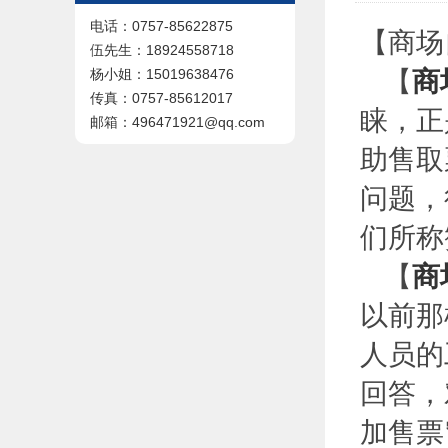
电话：0757-85622875
【商场
伍先生：18924558718
【
商
杨小姐：15019638476
传真：0757-85612017
睐，正
邮箱：496471921@qq.com
助售取
问题，
们所称
【
商
以前那
人员的
回答，
加售票