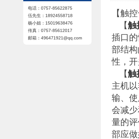
电话：0757-85622875
【触控
伍先生：18924558718
【
触
杨小姐：15019638476
传真：0757-85612017
插口的
邮箱：496471921@qq.com
部结构
性，开
【
触
主机以
输、使
会减少
量的评
部应做