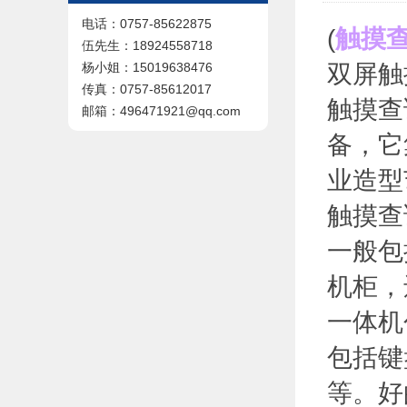
电话：0757-85622875
(
触摸
伍先生：18924558718
双屏触
杨小姐：15019638476
传真：0757-85612017
触摸查
邮箱：496471921@qq.com
备，它
业造型
触摸查
一般包
机柜，
一体机
包括键
等。好