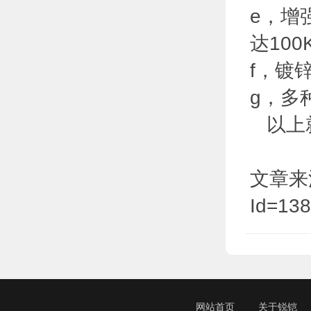
e，增
达100
f，镀
g，多
以上就
文章来源于:
Id=13
网站首页
关于锐铠