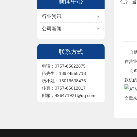
新闻中心
当
行业资讯
公司新闻
联系方式
自助
在营
电话：0757-85622875
而
伍先生：18924558718
款机
杨小姐：15019638476
传真：0757-85612017
邮箱：496471921@qq.com
文章来源于