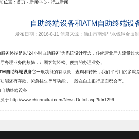
前位置：
首页
-
新闻中心
-
行业新闻
自助终端设备和ATM自助终端设
发布日期：
2016-8-11
信息来源：
佛山市南海里水锐铠金属
服务终端是以“24小时自助服务”为系统设计理念，传统营业厅人流量过
业厅办理业务的烦恼，让顾客能轻松、便捷的办理业务。
ATM自助终端设备
它一般功能的有取款、查询和转帐，我们平时用的多就
的功能还有存款、紧急挂失等等功能，一般在自主银行里面都会有。
:http://www.chinaruikai.com/News-Detail.asp?Id=1299