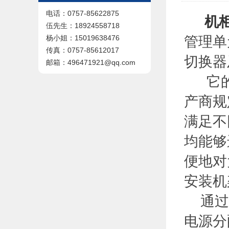
电话：0757-85622875
机
伍先生：18924558718
管理单
杨小姐：15019638476
传真：0757-85612017
切换器
邮箱：496471921@qq.com
它的前
产商规
满足不
均能够
便地对
安装机
通过后
电源分