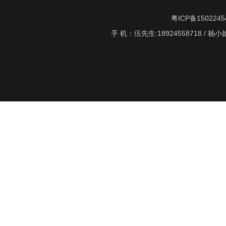
粤ICP备1502245
手 机：伍先生:18924558718 / 杨小姐