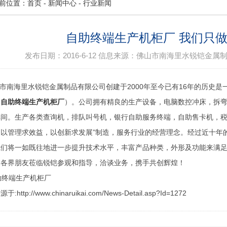
前位置：
首页
-
新闻中心
-
行业新闻
自助终端生产机柜厂 我们只做-
发布日期：
2016-6-12
信息来源：
佛山市南海里水锐铠金属
南海里水锐铠金属制品有限公司创建于2000年至今已有16年的历史
（
自助终端生产机柜厂
）。公司拥有精良的生产设备，电脑数控冲床，拆
车间。生产各类查询机，排队叫号机，银行自助服务终端，自助售卡机，税
，以管理求效益，以创新求发展”制造，服务行业的经营理念。经过近十年
我们将一如既往地进一步提升技术水平，丰富产品种类，外形及功能来满
迎各界朋友莅临锐铠参观和指导，洽谈业务，携手共创辉煌！
:http://www.chinaruikai.com/News-Detail.asp?Id=1272