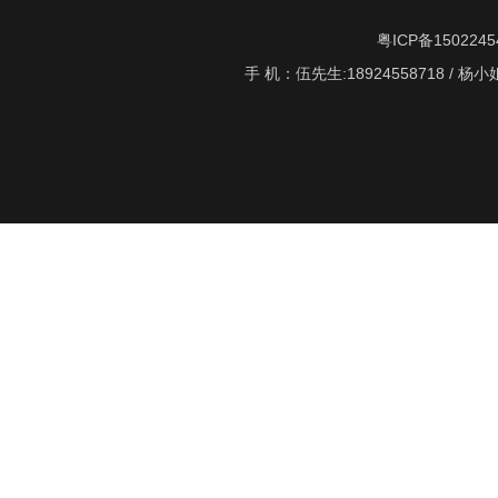
粤ICP备1502245
手 机：伍先生:18924558718 / 杨小姐