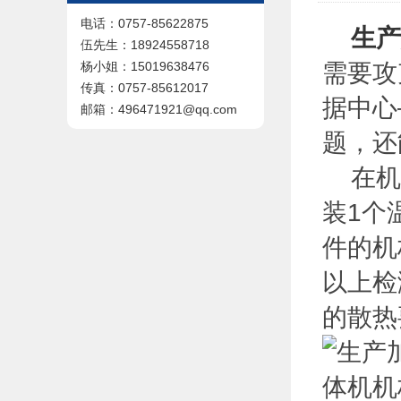
电话：0757-85622875
生产
伍先生：18924558718
需要攻
杨小姐：15019638476
传真：0757-85612017
据中心
邮箱：496471921@qq.com
题，还
在机房
装1个
件的机
以上检
的散热